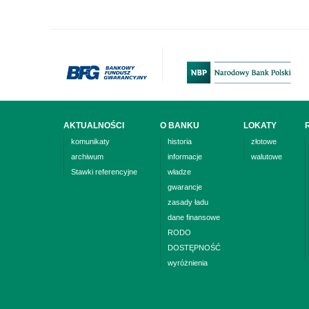
AKTUALNOŚCI
O BANKU
LOKATY
komunikaty
historia
złotowe
archiwum
informacje
walutowe
Stawki referencyjne
władze
gwarancje
zasady ładu
dane finansowe
RODO
DOSTĘPNOŚĆ
wyróżnienia