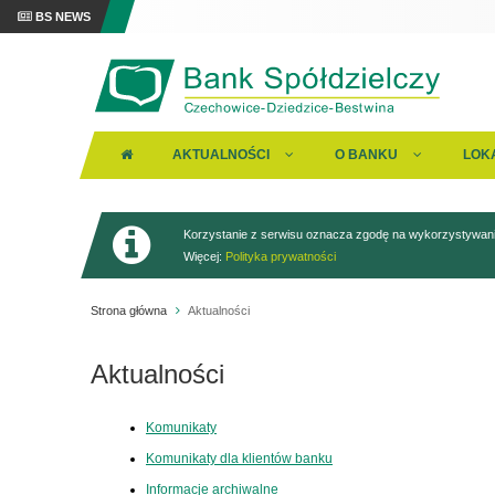
BS NEWS
AKTUALNOŚCI
O BANKU
LOK
Korzystanie z serwisu oznacza zgodę na wykorzystywanie
Więcej:
Polityka prywatności
Strona główna
Aktualności
Aktualności
Komunikaty
Komunikaty dla klientów banku
Informacje archiwalne