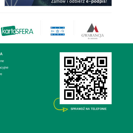
IA
zne
acyjne
we
SPRAWDŹ NA TELEFONIE