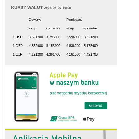
KURSY WALUT
2026-08-07 16:00
Dewizy:
Pieniądze:
skup
sprzedaż
skup
sprzedaż
1 USD
3.621700
3.795000
3.596000
3.821200
1 GBP
4.862900
5.153100
4.838200
5.178400
1 EUR
4.191200
4.391400
4.161500
4.421700