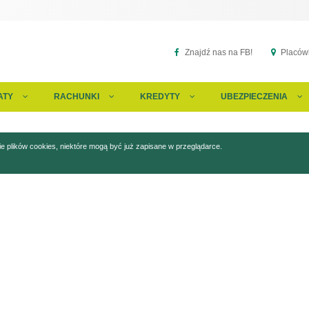
Znajdź nas na FB!
Placówk
ATY
RACHUNKI
KREDYTY
UBEZPIECZENIA
 plików cookies, niektóre mogą być już zapisane w przeglądarce.