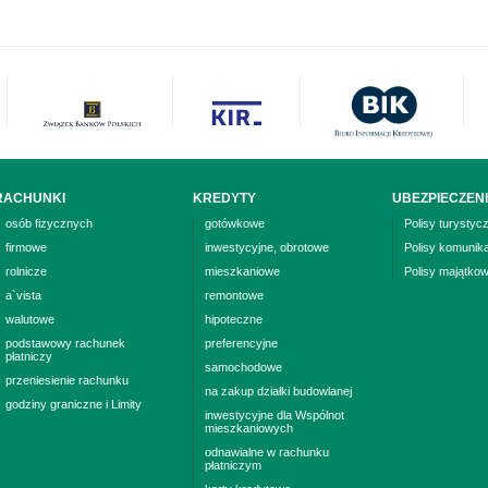
RACHUNKI
KREDYTY
UBEZPIECZEN
osób fizycznych
gotówkowe
Polisy turystyc
firmowe
inwestycyjne, obrotowe
Polisy komunik
rolnicze
mieszkaniowe
Polisy majątko
a`vista
remontowe
walutowe
hipoteczne
podstawowy rachunek
preferencyjne
płatniczy
samochodowe
przeniesienie rachunku
na zakup działki budowlanej
godziny graniczne i Limity
inwestycyjne dla Wspólnot
mieszkaniowych
odnawialne w rachunku
płatniczym