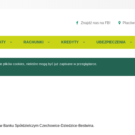
Znajdź nas na FB!
Placówk
ATY
RACHUNKI
KREDYTY
UBEZPIECZENIA
 plików cookies, niektóre mogą być już zapisane w przeglądarce.
h w Banku Spółdzielczym Czechowice-Dziedzice-Bestwina.