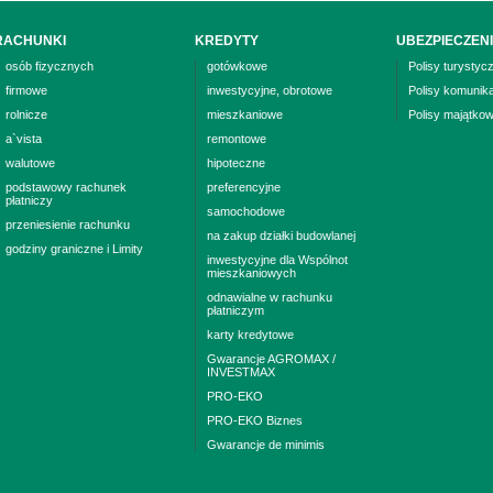
RACHUNKI
KREDYTY
UBEZPIECZEN
osób fizycznych
gotówkowe
Polisy turystyc
firmowe
inwestycyjne, obrotowe
Polisy komunik
rolnicze
mieszkaniowe
Polisy majątko
a`vista
remontowe
walutowe
hipoteczne
podstawowy rachunek
preferencyjne
płatniczy
samochodowe
przeniesienie rachunku
na zakup działki budowlanej
godziny graniczne i Limity
inwestycyjne dla Wspólnot
mieszkaniowych
odnawialne w rachunku
płatniczym
karty kredytowe
Gwarancje AGROMAX /
INVESTMAX
PRO-EKO
PRO-EKO Biznes
Gwarancje de minimis