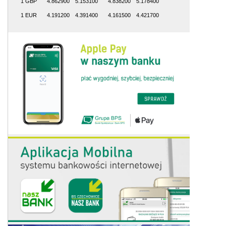
1 GBP
4.862900
5.153100
4.838200
5.178400
1 EUR
4.191200
4.391400
4.161500
4.421700