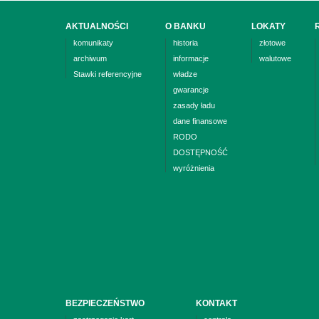
AKTUALNOŚCI
O BANKU
LOKATY
komunikaty
historia
złotowe
archiwum
informacje
walutowe
Stawki referencyjne
władze
gwarancje
zasady ładu
dane finansowe
RODO
DOSTĘPNOŚĆ
wyróżnienia
BEZPIECZEŃSTWO
KONTAKT