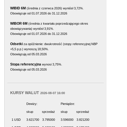
WIBID 6M
(średnia z czerwca 2026) wyniósł 3,72%.
Obowiązuje od 01.07.2026 do 31.12.2026
WIBOR 6M
(średnia z kwartału poprzedzającego okres
obowiązywania) wyniósł 3,91%.
Obowiązuje od 01.07.2026 do 31.12.2026
Odsetki
za opóźnienie: dwukrotność (stopy referencyjnej NBP
+5,5 p.p.) wynoszą 18,50%.
Obowiązują od 05.03.2026
Stopa referencyjna
wynosi 3,75%.
Obowiązuje od 05.03.2026
KURSY WALUT
2026-08-07 16:00
Dewizy:
Pieniądze:
skup
sprzedaż
skup
sprzedaż
1 USD
3.621700
3.795000
3.596000
3.821200