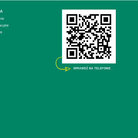
IA
zne
acyjne
we
SPRAWDŹ NA TELEFONIE