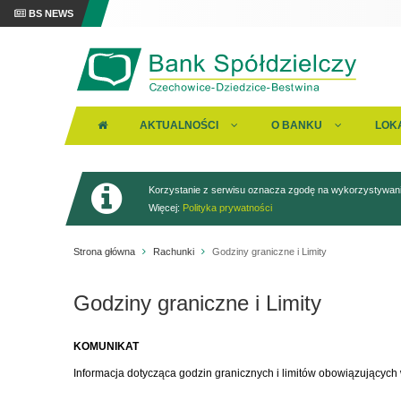
BS NEWS
AKTUALNOŚCI
O BANKU
LOK
Korzystanie z serwisu oznacza zgodę na wykorzystywanie
Więcej:
Polityka prywatności
Strona główna
Rachunki
Godziny graniczne i Limity
Godziny graniczne i Limity
KOMUNIKAT
Informacja dotycząca godzin granicznych i limitów obowiązującyc