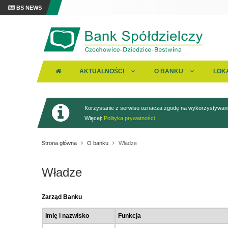
BS NEWS
AKTUALNOŚCI
O BANKU
LOK
Korzystanie z serwisu oznacza zgodę na wykorzystywanie
Więcej:
Polityka prywatności
Strona główna
O banku
Władze
Władze
Zarząd Banku
Imię i nazwisko
Funkcja