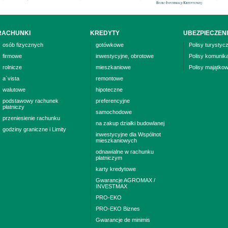
RACHUNKI
KREDYTY
UBEZPIECZEN
osób fizycznych
gotówkowe
Polisy turystyc
firmowe
inwestycyjne, obrotowe
Polisy komunik
rolnicze
mieszkaniowe
Polisy majątko
a`vista
remontowe
walutowe
hipoteczne
podstawowy rachunek
preferencyjne
płatniczy
samochodowe
przeniesienie rachunku
na zakup działki budowlanej
godziny graniczne i Limity
inwestycyjne dla Wspólnot
mieszkaniowych
odnawialne w rachunku
płatniczym
karty kredytowe
Gwarancje AGROMAX /
INVESTMAX
PRO-EKO
PRO-EKO Biznes
Gwarancje de minimis