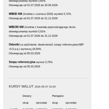
obowiązywania) wyniósł 3,85%.
Obowiązuje od 01.07.2026 do 30.09.2026
WIBID 6M
(średnia z czerwca 2026) wyniósł 3,72%.
Obowiązuje od 01.07.2026 do 31.12.2026
WIBOR 6M
(średnia z kwartału poprzedzającego okres
obowiązywania) wyniósł 3,91%.
Obowiązuje od 01.07.2026 do 31.12.2026
Odsetki
za opóźnienie: dwukrotność (stopy referencyjnej NBP
+5,5 p.p.) wynoszą 18,50%.
Obowiązują od 05.03.2026
Stopa referencyjna
wynosi 3,75%.
Obowiązuje od 05.03.2026
KURSY WALUT
2026-08-07 16:00
Dewizy:
Pieniądze:
skup
sprzedaż
skup
sprzedaż