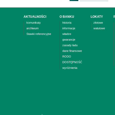
AKTUALNOŚCI
O BANKU
LOKATY
komunikaty
historia
złotowe
archiwum
informacje
walutowe
Stawki referencyjne
władze
gwarancje
zasady ładu
dane finansowe
RODO
DOSTĘPNOŚĆ
wyróżnienia