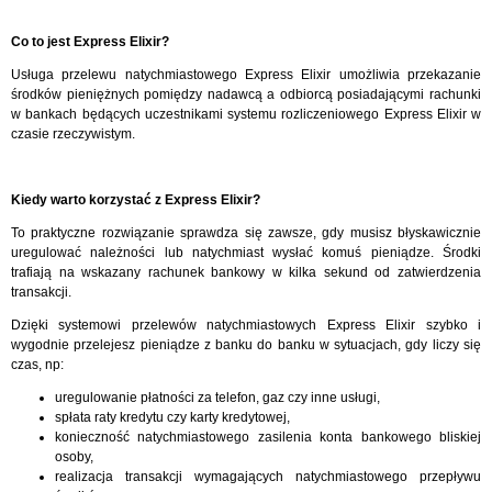
Co to jest Express Elixir?
Usługa przelewu natychmiastowego Express Elixir umożliwia przekazanie
środków pieniężnych pomiędzy nadawcą a odbiorcą posiadającymi rachunki
w bankach będących uczestnikami systemu rozliczeniowego Express Elixir w
czasie rzeczywistym.
Kiedy warto korzystać z Express Elixir?
To praktyczne rozwiązanie sprawdza się zawsze, gdy musisz błyskawicznie
uregulować należności lub natychmiast wysłać komuś pieniądze. Środki
trafiają na wskazany rachunek bankowy w kilka sekund od zatwierdzenia
transakcji.
Dzięki systemowi przelewów natychmiastowych Express Elixir szybko i
wygodnie przelejesz pieniądze z banku do banku w sytuacjach, gdy liczy się
czas, np:
uregulowanie płatności za telefon, gaz czy inne usługi,
spłata raty kredytu czy karty kredytowej,
konieczność natychmiastowego zasilenia konta bankowego bliskiej
osoby,
realizacja transakcji wymagających natychmiastowego przepływu