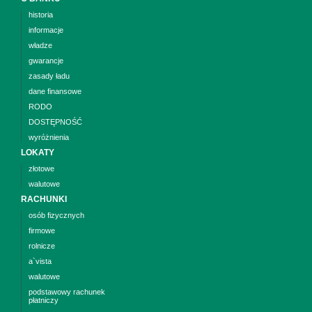
historia
informacje
władze
gwarancje
zasady ładu
dane finansowe
RODO
DOSTĘPNOŚĆ
wyróżnienia
LOKATY
złotowe
walutowe
RACHUNKI
osób fizycznych
firmowe
rolnicze
a`vista
walutowe
podstawowy rachunek
płatniczy