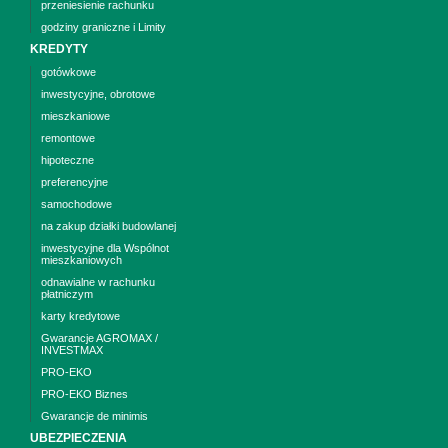
przeniesienie rachunku
godziny graniczne i Limity
KREDYTY
gotówkowe
inwestycyjne, obrotowe
mieszkaniowe
remontowe
hipoteczne
preferencyjne
samochodowe
na zakup działki budowlanej
inwestycyjne dla Wspólnot
mieszkaniowych
odnawialne w rachunku
płatniczym
karty kredytowe
Gwarancje AGROMAX /
INVESTMAX
PRO-EKO
PRO-EKO Biznes
Gwarancje de minimis
UBEZPIECZENIA