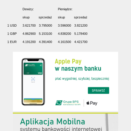
Dewizy:
Pieniądze:
skup
sprzedaż
skup
sprzedaż
1 USD
3.621700
3.795000
3.596000
3.821200
1 GBP
4.862900
5.153100
4.838200
5.178400
1 EUR
4.191200
4.391400
4.161500
4.421700