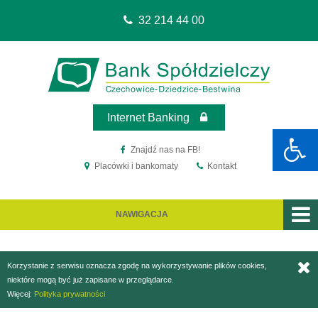
32 214 44 00
Sko
Sko
do
do
me
treś
Internet Banking
Znajdź nas na FB!
Placówki i bankomaty
Kontakt
NAWIGACJA
Korzystanie z serwisu oznacza zgodę na wykorzystywanie plików cookies,
niektóre mogą być już zapisane w przeglądarce.
Więcej:
Polityka prywatności